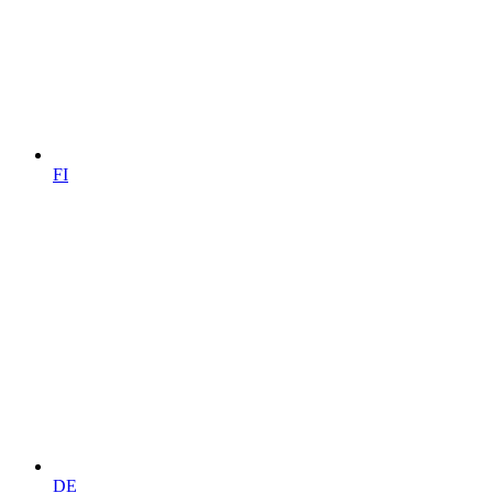
FI
DE