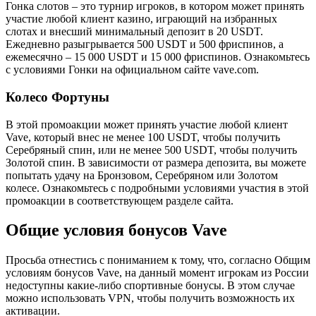
Гонка слотов – это турнир игроков, в котором может принять
участие любой клиент казино, играющий на избранных
слотах и внесший минимальный депозит в 20 USDT.
Ежедневно разыгрывается 500 USDT и 500 фриспинов, а
ежемесячно – 15 000 USDT и 15 000 фриспинов. Ознакомьтесь
с условиями Гонки на официальном сайте vave.com.
Колесо Фортуны
В этой промоакции может принять участие любой клиент
Vave, который внес не менее 100 USDT, чтобы получить
Серебряный спин, или не менее 500 USDT, чтобы получить
Золотой спин. В зависимости от размера депозита, вы можете
попытать удачу на Бронзовом, Серебряном или Золотом
колесе. Ознакомьтесь с подробными условиями участия в этой
промоакции в соответствующем разделе сайта.
Общие условия бонусов Vave
Просьба отнестись с пониманием к тому, что, согласно Общим
условиям бонусов Vave, на данный момент игрокам из России
недоступны какие-либо спортивные бонусы. В этом случае
можно использовать VPN, чтобы получить возможность их
активации.