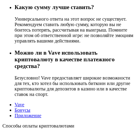
Какую сумму лучше ставить?
Универсального ответа на этот вопрос не существует.
Рекомендуем ставить любую сумму, которую вы не
боитесь потерять, рассчитывая на выигрыш. Помните
при этом об ответственной игре: не позволяйте эмоциям
управлять вашими действиями.
Можно ли в Vave использовать
криптовалюту в качестве платежного
средства?
Безусловно! Vave предоставляет широкие возможности
для тех, кто хотел бы использовать биткоин или другие
криптовалюты для депозитов в казино или в качестве
ставок на спорт.
Vave
Бонусы
Приложение
Способы оплаты криптовалютами