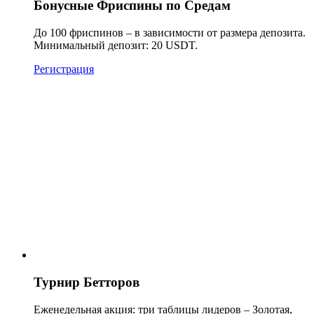
Бонусные Фриспины по Средам
До 100 фриспинов – в зависимости от размера депозита.
Минимальный депозит: 20 USDT.
Регистрация
Турнир Бетторов
Еженедельная акция: три таблицы лидеров – Золотая,