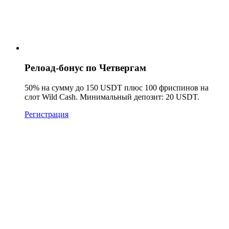
Релоад-бонус по Четвергам
50% на сумму до 150 USDT плюс 100 фриспинов на
слот Wild Cash. Минимальный депозит: 20 USDT.
Регистрация