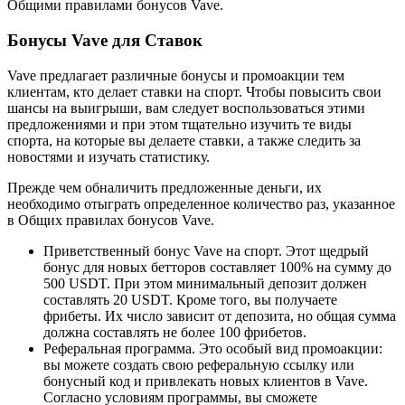
Общими правилами бонусов Vave.
Бонусы Vave для Ставок
Vave предлагает различные бонусы и промоакции тем
клиентам, кто делает ставки на спорт. Чтобы повысить свои
шансы на выигрыши, вам следует воспользоваться этими
предложениями и при этом тщательно изучить те виды
спорта, на которые вы делаете ставки, а также следить за
новостями и изучать статистику.
Прежде чем обналичить предложенные деньги, их
необходимо отыграть определенное количество раз, указанное
в Общих правилах бонусов Vave.
Приветственный бонус Vave на спорт. Этот щедрый
бонус для новых бетторов составляет 100% на сумму до
500 USDT. При этом минимальный депозит должен
составлять 20 USDT. Кроме того, вы получаете
фрибеты. Их число зависит от депозита, но общая сумма
должна составлять не более 100 фрибетов.
Реферальная программа. Это особый вид промоакции:
вы можете создать свою реферальную ссылку или
бонусный код и привлекать новых клиентов в Vave.
Согласно условиям программы, вы сможете