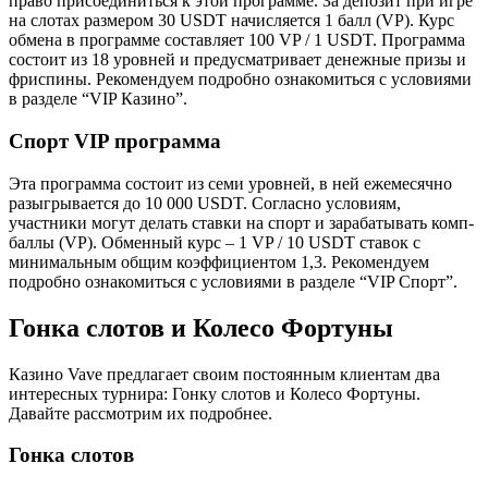
право присоединиться к этой программе. За депозит при игре
на слотах размером 30 USDT начисляется 1 балл (VP). Курс
обмена в программе составляет 100 VP / 1 USDT. Программа
состоит из 18 уровней и предусматривает денежные призы и
фриспины. Рекомендуем подробно ознакомиться с условиями
в разделе “VIP Казино”.
Спорт VIP программа
Эта программа состоит из семи уровней, в ней ежемесячно
разыгрывается до 10 000 USDT. Согласно условиям,
участники могут делать ставки на спорт и зарабатывать комп-
баллы (VP). Обменный курс – 1 VP / 10 USDT ставок с
минимальным общим коэффициентом 1,3. Рекомендуем
подробно ознакомиться с условиями в разделе “VIP Спорт”.
Гонка слотов и Колесо Фортуны
Казино Vave предлагает своим постоянным клиентам два
интересных турнира: Гонку слотов и Колесо Фортуны.
Давайте рассмотрим их подробнее.
Гонка слотов