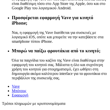
είναι διαθέσιμη τόσο στο App Store της Apple, όσο και στο
Google Play του λογισμικού Android.
Προσφέρεται εφαρμογή Vave για κινητό
iPhone;
Ναι, η εφαρμογή της Vave διατίθεται για συσκευές με
λογισμικό iOS, οπότε και μπορείτε να την κατεβάσετε στα
smartphone τύπου iPhone.
Μπορώ να παίξω φρουτάκια από το κινητό;
Όλα τα παιχνίδια του καζίνο της Vave είναι διαθέσιμα στην
εφαρμογή του κινητού σας. Μάλιστα η όλο και συχνότερη
χρήση του κινητού για στοιχηματισμό, έχει ωθήσει στη
δημιουργία ακόμα καλύτερου interface για τα φρουτάκια στο
περιβάλλον της συσκευής σας.
Vave
Μπόνους
Εφαρμογή
Τρόποι πληρωμών με κρυπτονομίσματα