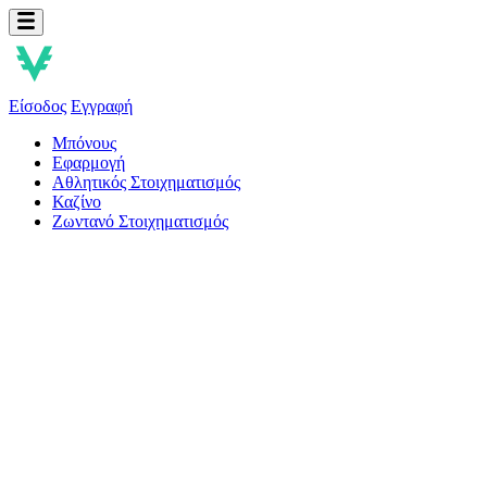
Είσοδος
Εγγραφή
Μπόνους
Εφαρμογή
Αθλητικός Στοιχηματισμός
Καζίνο
Ζωντανό Στοιχηματισμός