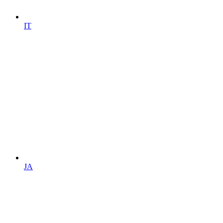
IT
JA